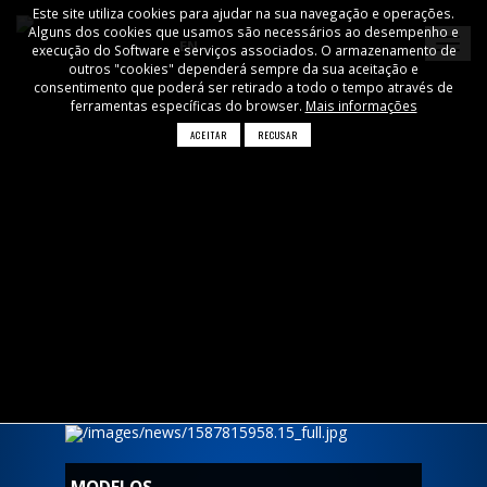
Este site utiliza cookies para ajudar na sua navegação e operações.
Alguns dos cookies que usamos são necessários ao desempenho e
EN
execução do Software e serviços associados. O armazenamento de
outros "cookies" dependerá sempre da sua aceitação e
consentimento que poderá ser retirado a todo o tempo através de
ferramentas específicas do browser.
Mais informações
ACEITAR
RECUSAR
ACRÍLICO DE PROTEÇÃO
VOLTAR
PARA VIATURA (TAXI,
UBER, TVDE)
WWDesign
Loja
Acrílico de Proteção para
Viatura (TAXI, UBER, TVDE)
Quero um!